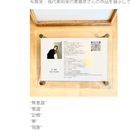
写真家・現代美術家の東雅彦さんの作品を展示して
”無意識”
”意識”
”記憶”
”夢”
”現象”